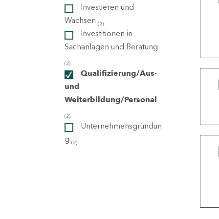
Investieren und
Wachsen
(2)
ndorte
Investitionen in
Sachanlagen und Beratung
(2)
Qualifizierung/Aus-
und
Weiterbildung/Personal
(2)
Unternehmensgründun
g
(2)