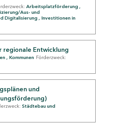
örderzweck:
Arbeitsplatzförderung
fizierung/Aus- und
d Digitalisierung
Investitionen in
g
r regionale Entwicklung
den
Kommunen
Förderzweck:
ngsplänen und
nungsförderung)
derzweck:
Städtebau und