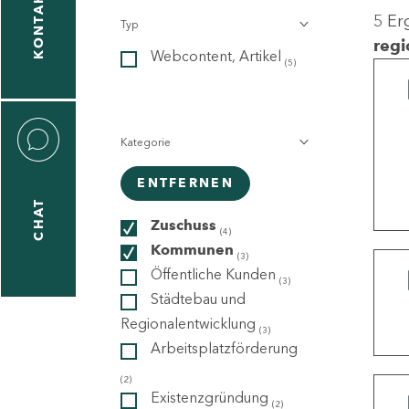
KONTAKT
5 Er
Typ
gen
regi
Webcontent, Artikel
n
(5)
Kategorie
ENTFERNEN
CHAT
icecenter
Zuschuss
(4)
Kommunen
(3)
Öffentliche Kunden
(3)
taktformular
Städtebau und
Regionalentwicklung
(3)
Arbeitsplatzförderung
erportal
(2)
Existenzgründung
(2)