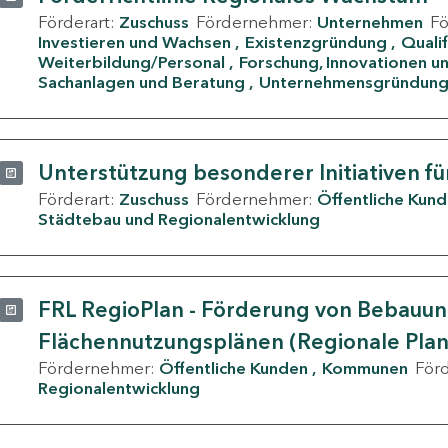
Förderart:
Zuschuss
Fördernehmer:
Unternehmen
F
Investieren und Wachsen
Existenzgründung
Quali
Weiterbildung/Personal
Forschung, Innovationen un
Sachanlagen und Beratung
Unternehmensgründun
Unterstützung besonderer Initiativen fü
Förderart:
Zuschuss
Fördernehmer:
Öffentliche Kun
Städtebau und Regionalentwicklung
FRL RegioPlan - Förderung von Bebauu
Flächennutzungsplänen (Regionale Pla
Fördernehmer:
Öffentliche Kunden
Kommunen
För
Regionalentwicklung