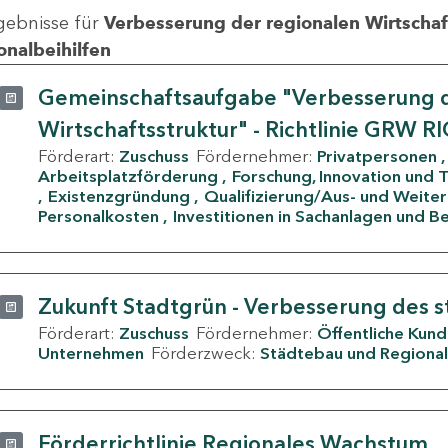
gebnisse für
Verbesserung der regionalen Wirtschafts
onalbeihilfen
Gemeinschaftsaufgabe "Verbesserung d
Wirtschaftsstruktur" - Richtlinie GRW R
Förderart:
Zuschuss
Fördernehmer:
Privatpersonen
Arbeitsplatzförderung
Forschung, Innovation und 
Existenzgründung
Qualifizierung/Aus- und Weite
Personalkosten
Investitionen in Sachanlagen und B
Zukunft Stadtgrün - Verbesserung des s
Förderart:
Zuschuss
Fördernehmer:
Öffentliche Kun
Unternehmen
Förderzweck:
Städtebau und Regional
Förderrichtlinie Regionales Wachstum