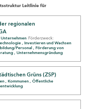
struktur Leitlinie für
er regionalen
IGA
Unternehmen
Förderzweck:
Technologie
Investieren und Wachsen
rbildung/Personal
Förderung von
eratung
Unternehmensgründung
tädtischen Grüns (ZSP)
den
Kommunen
Öffentliche
entwicklung