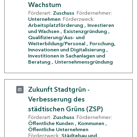
Wachstum
Förderart:
Zuschuss
Fördernehmer:
Unternehmen
Förderzweck:
Arbeitsplatzförderung
Investieren
und Wachsen
Existenzgründung
Qualifizierung/Aus- und
Weiterbildung/Personal
Forschung,
Innovationen und Digitalisierung
Investitionen in Sachanlagen und
Beratung
Unternehmensgründung
Zukunft Stadtgrün -
Verbesserung des
städtischen Grüns (ZSP)
Förderart:
Zuschuss
Fördernehmer:
Öffentliche Kunden
Kommunen
Öffentliche Unternehmen
Förderzweck:
Städtebau und