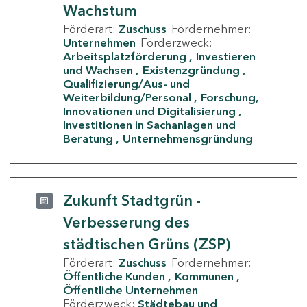
Wachstum
Förderart:
Zuschuss
Fördernehmer:
Unternehmen
Förderzweck:
Arbeitsplatzförderung
Investieren
und Wachsen
Existenzgründung
Qualifizierung/Aus- und
Weiterbildung/Personal
Forschung,
Innovationen und Digitalisierung
Investitionen in Sachanlagen und
Beratung
Unternehmensgründung
Zukunft Stadtgrün -
Verbesserung des
städtischen Grüns (ZSP)
Förderart:
Zuschuss
Fördernehmer:
Öffentliche Kunden
Kommunen
Öffentliche Unternehmen
Förderzweck:
Städtebau und