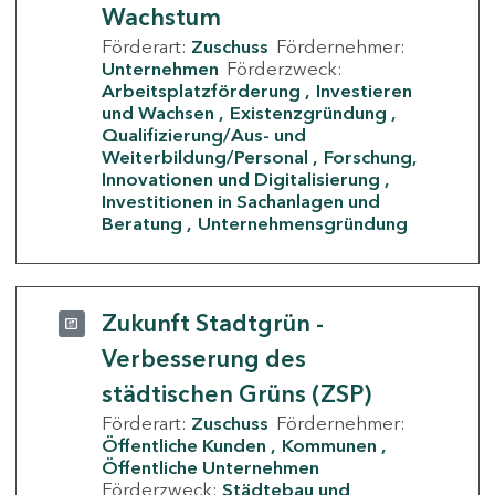
Wachstum
Förderart:
Zuschuss
Fördernehmer:
Unternehmen
Förderzweck:
Arbeitsplatzförderung
Investieren
und Wachsen
Existenzgründung
Qualifizierung/Aus- und
Weiterbildung/Personal
Forschung,
Innovationen und Digitalisierung
Investitionen in Sachanlagen und
Beratung
Unternehmensgründung
Zukunft Stadtgrün -
Verbesserung des
städtischen Grüns (ZSP)
Förderart:
Zuschuss
Fördernehmer:
Öffentliche Kunden
Kommunen
Öffentliche Unternehmen
Förderzweck:
Städtebau und