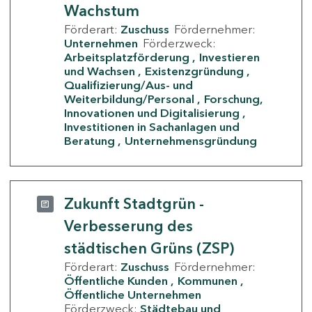
Wachstum
Förderart:
Zuschuss
Fördernehmer:
Unternehmen
Förderzweck:
Arbeitsplatzförderung
Investieren
und Wachsen
Existenzgründung
Qualifizierung/Aus- und
Weiterbildung/Personal
Forschung,
Innovationen und Digitalisierung
Investitionen in Sachanlagen und
Beratung
Unternehmensgründung
Zukunft Stadtgrün -
Verbesserung des
städtischen Grüns (ZSP)
Förderart:
Zuschuss
Fördernehmer:
Öffentliche Kunden
Kommunen
Öffentliche Unternehmen
Förderzweck:
Städtebau und