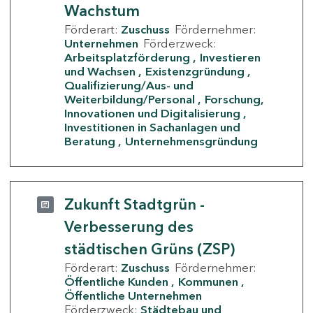
Wachstum
Förderart:
Zuschuss
Fördernehmer:
Unternehmen
Förderzweck:
Arbeitsplatzförderung
Investieren
und Wachsen
Existenzgründung
Qualifizierung/Aus- und
Weiterbildung/Personal
Forschung,
Innovationen und Digitalisierung
Investitionen in Sachanlagen und
Beratung
Unternehmensgründung
Zukunft Stadtgrün -
Verbesserung des
städtischen Grüns (ZSP)
Förderart:
Zuschuss
Fördernehmer:
Öffentliche Kunden
Kommunen
Öffentliche Unternehmen
Förderzweck:
Städtebau und