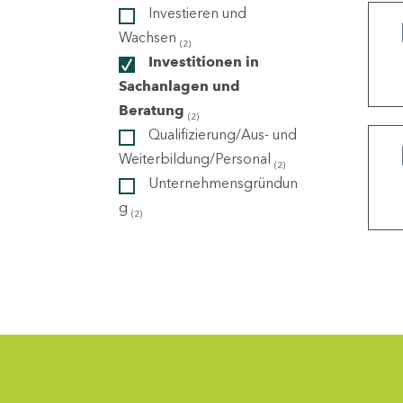
Investieren und
Wachsen
(2)
ndorte
Investitionen in
Sachanlagen und
Beratung
(2)
Qualifizierung/Aus- und
Weiterbildung/Personal
(2)
Unternehmensgründun
g
(2)