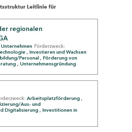
struktur Leitlinie für
er regionalen
IGA
Unternehmen
Förderzweck:
Technologie
Investieren und Wachsen
rbildung/Personal
Förderung von
eratung
Unternehmensgründung
örderzweck:
Arbeitsplatzförderung
fizierung/Aus- und
d Digitalisierung
Investitionen in
g