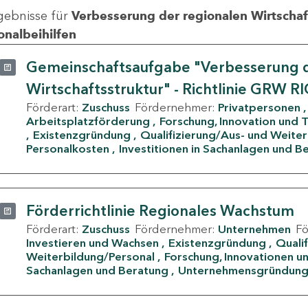
gebnisse für
Verbesserung der regionalen Wirtschafts
onalbeihilfen
Gemeinschaftsaufgabe "Verbesserung d
Wirtschaftsstruktur" - Richtlinie GRW R
Förderart:
Zuschuss
Fördernehmer:
Privatpersonen
Arbeitsplatzförderung
Forschung, Innovation und 
Existenzgründung
Qualifizierung/Aus- und Weite
Personalkosten
Investitionen in Sachanlagen und B
Förderrichtlinie Regionales Wachstum
Förderart:
Zuschuss
Fördernehmer:
Unternehmen
F
Investieren und Wachsen
Existenzgründung
Quali
Weiterbildung/Personal
Forschung, Innovationen un
Sachanlagen und Beratung
Unternehmensgründun