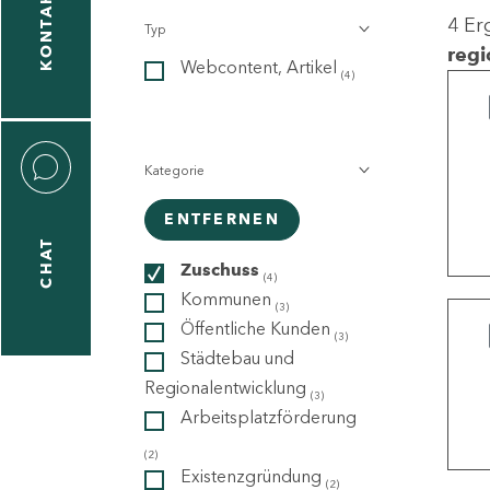
KONTAKT
4 Er
Typ
gen
regi
Webcontent, Artikel
n
(4)
Kategorie
ENTFERNEN
CHAT
icecenter
Zuschuss
(4)
Kommunen
(3)
Öffentliche Kunden
(3)
taktformular
Städtebau und
Regionalentwicklung
(3)
Arbeitsplatzförderung
erportal
(2)
Existenzgründung
(2)