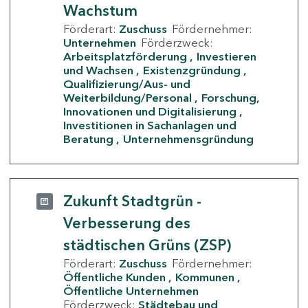
Wachstum
Förderart:
Zuschuss
Fördernehmer:
Unternehmen
Förderzweck:
Arbeitsplatzförderung
Investieren
und Wachsen
Existenzgründung
Qualifizierung/Aus- und
Weiterbildung/Personal
Forschung,
Innovationen und Digitalisierung
Investitionen in Sachanlagen und
Beratung
Unternehmensgründung
Zukunft Stadtgrün -
Verbesserung des
städtischen Grüns (ZSP)
Förderart:
Zuschuss
Fördernehmer:
Öffentliche Kunden
Kommunen
Öffentliche Unternehmen
Förderzweck:
Städtebau und