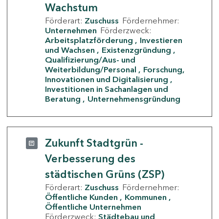
Wachstum
Förderart:
Zuschuss
Fördernehmer:
Unternehmen
Förderzweck:
Arbeitsplatzförderung
Investieren
und Wachsen
Existenzgründung
Qualifizierung/Aus- und
Weiterbildung/Personal
Forschung,
Innovationen und Digitalisierung
Investitionen in Sachanlagen und
Beratung
Unternehmensgründung
Zukunft Stadtgrün -
Verbesserung des
städtischen Grüns (ZSP)
Förderart:
Zuschuss
Fördernehmer:
Öffentliche Kunden
Kommunen
Öffentliche Unternehmen
Förderzweck:
Städtebau und