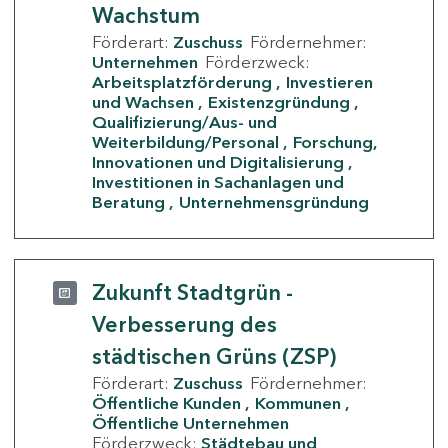
Wachstum
Förderart:
Zuschuss
Fördernehmer:
Unternehmen
Förderzweck:
Arbeitsplatzförderung
Investieren
und Wachsen
Existenzgründung
Qualifizierung/Aus- und
Weiterbildung/Personal
Forschung,
Innovationen und Digitalisierung
Investitionen in Sachanlagen und
Beratung
Unternehmensgründung
Zukunft Stadtgrün -
Verbesserung des
städtischen Grüns (ZSP)
Förderart:
Zuschuss
Fördernehmer:
Öffentliche Kunden
Kommunen
Öffentliche Unternehmen
Förderzweck:
Städtebau und