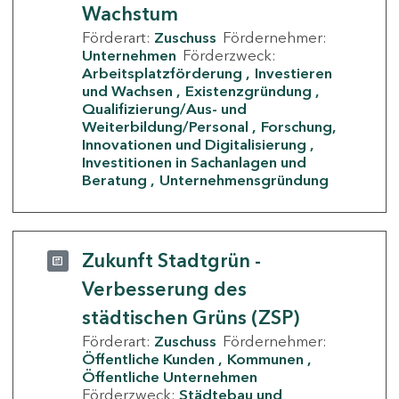
Wachstum
Förderart:
Zuschuss
Fördernehmer:
Unternehmen
Förderzweck:
Arbeitsplatzförderung
Investieren
und Wachsen
Existenzgründung
Qualifizierung/Aus- und
Weiterbildung/Personal
Forschung,
Innovationen und Digitalisierung
Investitionen in Sachanlagen und
Beratung
Unternehmensgründung
Zukunft Stadtgrün -
Verbesserung des
städtischen Grüns (ZSP)
Förderart:
Zuschuss
Fördernehmer:
Öffentliche Kunden
Kommunen
Öffentliche Unternehmen
Förderzweck:
Städtebau und