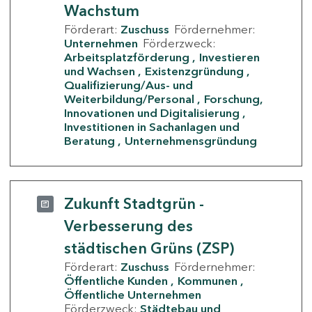
Wachstum
Förderart:
Zuschuss
Fördernehmer:
Unternehmen
Förderzweck:
Arbeitsplatzförderung
Investieren
und Wachsen
Existenzgründung
Qualifizierung/Aus- und
Weiterbildung/Personal
Forschung,
Innovationen und Digitalisierung
Investitionen in Sachanlagen und
Beratung
Unternehmensgründung
Zukunft Stadtgrün -
Verbesserung des
städtischen Grüns (ZSP)
Förderart:
Zuschuss
Fördernehmer:
Öffentliche Kunden
Kommunen
Öffentliche Unternehmen
Förderzweck:
Städtebau und