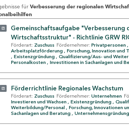
gebnisse für
Verbesserung der regionalen Wirtschafts
onalbeihilfen
Gemeinschaftsaufgabe "Verbesserung d
Wirtschaftsstruktur" - Richtlinie GRW R
Förderart:
Zuschuss
Fördernehmer:
Privatpersonen
Arbeitsplatzförderung
Forschung, Innovation und 
Existenzgründung
Qualifizierung/Aus- und Weite
Personalkosten
Investitionen in Sachanlagen und B
Förderrichtlinie Regionales Wachstum
Förderart:
Zuschuss
Fördernehmer:
Unternehmen
F
Investieren und Wachsen
Existenzgründung
Quali
Weiterbildung/Personal
Forschung, Innovationen un
Sachanlagen und Beratung
Unternehmensgründun