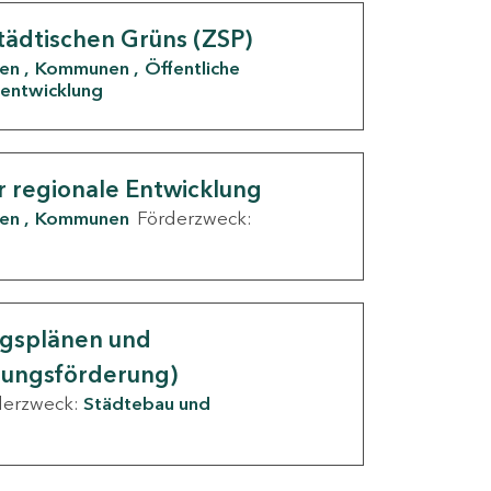
tädtischen Grüns (ZSP)
den
Kommunen
Öffentliche
entwicklung
r regionale Entwicklung
den
Kommunen
Förderzweck:
ngsplänen und
nungsförderung)
derzweck:
Städtebau und