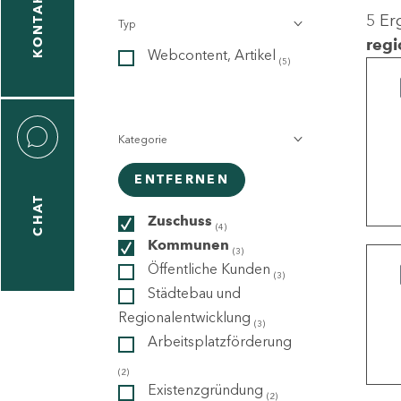
KONTAKT
5 Er
Typ
gen
regi
Webcontent, Artikel
n
(5)
Kategorie
ENTFERNEN
CHAT
icecenter
Zuschuss
(4)
Kommunen
(3)
Öffentliche Kunden
(3)
taktformular
Städtebau und
Regionalentwicklung
(3)
Arbeitsplatzförderung
erportal
(2)
Existenzgründung
(2)