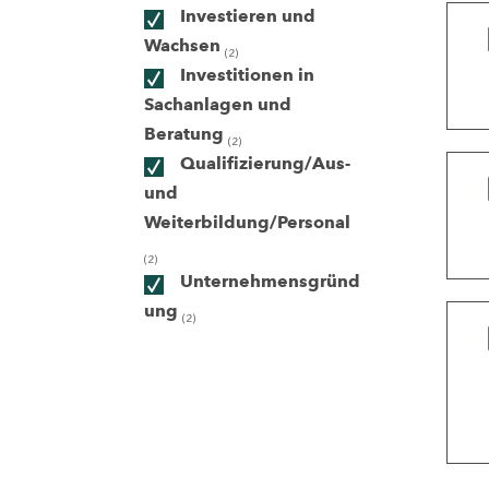
Investieren und
Wachsen
(2)
ndorte
Investitionen in
Sachanlagen und
Beratung
(2)
Qualifizierung/Aus-
und
Weiterbildung/Personal
(2)
Unternehmensgründ
ung
(2)