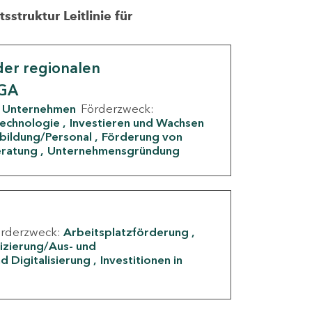
struktur Leitlinie für
er regionalen
IGA
Unternehmen
Förderzweck:
Technologie
Investieren und Wachsen
rbildung/Personal
Förderung von
eratung
Unternehmensgründung
örderzweck:
Arbeitsplatzförderung
fizierung/Aus- und
d Digitalisierung
Investitionen in
g