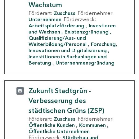
Wachstum
Förderart:
Zuschuss
Fördernehmer:
Unternehmen
Förderzweck:
Arbeitsplatzförderung
Investieren
und Wachsen
Existenzgründung
Qualifizierung/Aus- und
Weiterbildung/Personal
Forschung,
Innovationen und Digitalisierung
Investitionen in Sachanlagen und
Beratung
Unternehmensgründung
Zukunft Stadtgrün -
Verbesserung des
städtischen Grüns (ZSP)
Förderart:
Zuschuss
Fördernehmer:
Öffentliche Kunden
Kommunen
Öffentliche Unternehmen
Förderzweck:
Städtebau und