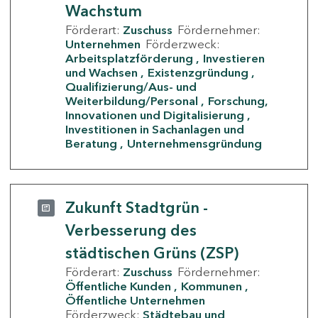
Wachstum
Förderart:
Zuschuss
Fördernehmer:
Unternehmen
Förderzweck:
Arbeitsplatzförderung
Investieren
und Wachsen
Existenzgründung
Qualifizierung/Aus- und
Weiterbildung/Personal
Forschung,
Innovationen und Digitalisierung
Investitionen in Sachanlagen und
Beratung
Unternehmensgründung
Zukunft Stadtgrün -
Verbesserung des
städtischen Grüns (ZSP)
Förderart:
Zuschuss
Fördernehmer:
Öffentliche Kunden
Kommunen
Öffentliche Unternehmen
Förderzweck:
Städtebau und