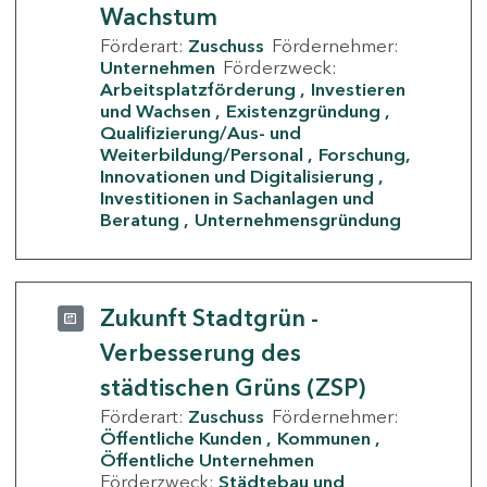
Wachstum
Förderart:
Zuschuss
Fördernehmer:
Unternehmen
Förderzweck:
Arbeitsplatzförderung
Investieren
und Wachsen
Existenzgründung
Qualifizierung/Aus- und
Weiterbildung/Personal
Forschung,
Innovationen und Digitalisierung
Investitionen in Sachanlagen und
Beratung
Unternehmensgründung
Zukunft Stadtgrün -
Verbesserung des
städtischen Grüns (ZSP)
Förderart:
Zuschuss
Fördernehmer:
Öffentliche Kunden
Kommunen
Öffentliche Unternehmen
Förderzweck:
Städtebau und