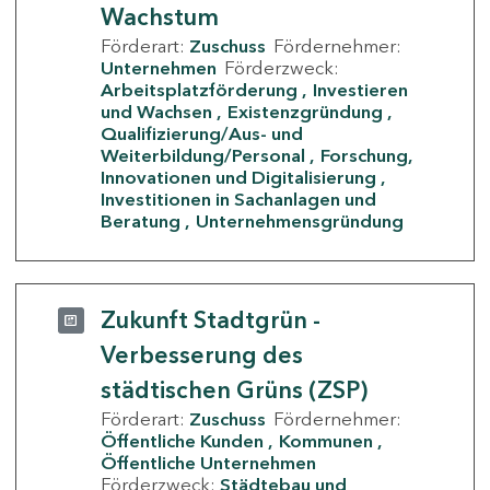
Wachstum
Förderart:
Zuschuss
Fördernehmer:
Unternehmen
Förderzweck:
Arbeitsplatzförderung
Investieren
und Wachsen
Existenzgründung
Qualifizierung/Aus- und
Weiterbildung/Personal
Forschung,
Innovationen und Digitalisierung
Investitionen in Sachanlagen und
Beratung
Unternehmensgründung
Zukunft Stadtgrün -
Verbesserung des
städtischen Grüns (ZSP)
Förderart:
Zuschuss
Fördernehmer:
Öffentliche Kunden
Kommunen
Öffentliche Unternehmen
Förderzweck:
Städtebau und