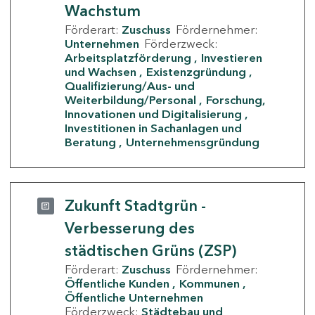
Wachstum
Förderart:
Zuschuss
Fördernehmer:
Unternehmen
Förderzweck:
Arbeitsplatzförderung
Investieren
und Wachsen
Existenzgründung
Qualifizierung/Aus- und
Weiterbildung/Personal
Forschung,
Innovationen und Digitalisierung
Investitionen in Sachanlagen und
Beratung
Unternehmensgründung
Zukunft Stadtgrün -
Verbesserung des
städtischen Grüns (ZSP)
Förderart:
Zuschuss
Fördernehmer:
Öffentliche Kunden
Kommunen
Öffentliche Unternehmen
Förderzweck:
Städtebau und