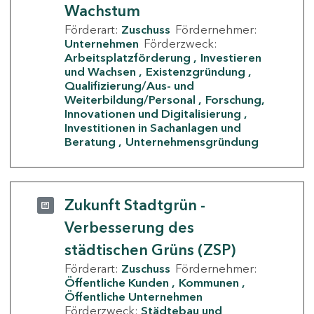
Wachstum
Förderart:
Zuschuss
Fördernehmer:
Unternehmen
Förderzweck:
Arbeitsplatzförderung
Investieren
und Wachsen
Existenzgründung
Qualifizierung/Aus- und
Weiterbildung/Personal
Forschung,
Innovationen und Digitalisierung
Investitionen in Sachanlagen und
Beratung
Unternehmensgründung
Zukunft Stadtgrün -
Verbesserung des
städtischen Grüns (ZSP)
Förderart:
Zuschuss
Fördernehmer:
Öffentliche Kunden
Kommunen
Öffentliche Unternehmen
Förderzweck:
Städtebau und