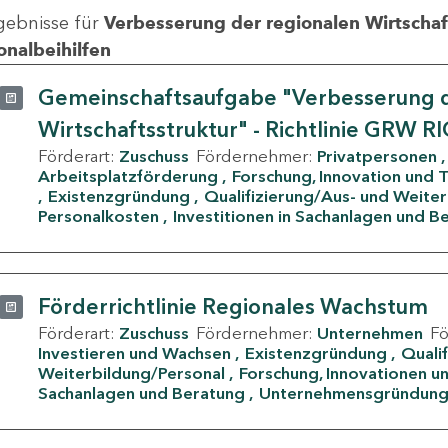
gebnisse für
Verbesserung der regionalen Wirtschafts
onalbeihilfen
Gemeinschaftsaufgabe "Verbesserung d
Wirtschaftsstruktur" - Richtlinie GRW R
Förderart:
Zuschuss
Fördernehmer:
Privatpersonen
Arbeitsplatzförderung
Forschung, Innovation und 
Existenzgründung
Qualifizierung/Aus- und Weite
Personalkosten
Investitionen in Sachanlagen und B
Förderrichtlinie Regionales Wachstum
Förderart:
Zuschuss
Fördernehmer:
Unternehmen
F
Investieren und Wachsen
Existenzgründung
Quali
Weiterbildung/Personal
Forschung, Innovationen un
Sachanlagen und Beratung
Unternehmensgründun