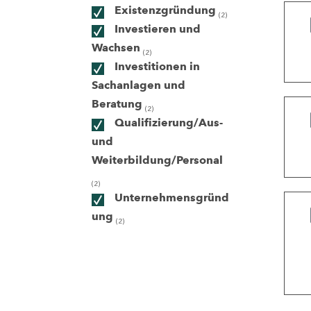
Existenzgründung
(2)
Investieren und
ndorte
Wachsen
(2)
Investitionen in
Sachanlagen und
Beratung
(2)
Qualifizierung/Aus-
und
Weiterbildung/Personal
(2)
Unternehmensgründ
ung
(2)