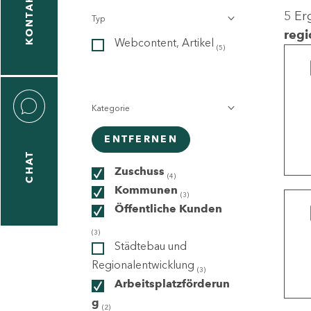
KONTAKT
5 Er
Typ
gen
regi
Webcontent, Artikel
n
(5)
Kategorie
ENTFERNEN
CHAT
icecenter
Zuschuss
(4)
Kommunen
(3)
Öffentliche Kunden
taktformular
(3)
Städtebau und
Regionalentwicklung
(3)
Arbeitsplatzförderun
erportal
g
(2)