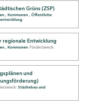
tädtischen Grüns (ZSP)
den
Kommunen
Öffentliche
entwicklung
r regionale Entwicklung
den
Kommunen
Förderzweck:
ngsplänen und
nungsförderung)
derzweck:
Städtebau und