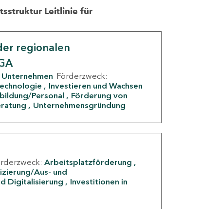
struktur Leitlinie für
er regionalen
IGA
Unternehmen
Förderzweck:
Technologie
Investieren und Wachsen
rbildung/Personal
Förderung von
eratung
Unternehmensgründung
örderzweck:
Arbeitsplatzförderung
fizierung/Aus- und
d Digitalisierung
Investitionen in
g