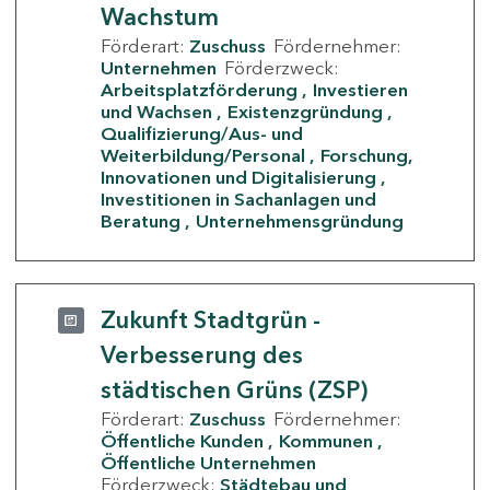
Wachstum
Förderart:
Zuschuss
Fördernehmer:
Unternehmen
Förderzweck:
Arbeitsplatzförderung
Investieren
und Wachsen
Existenzgründung
Qualifizierung/Aus- und
Weiterbildung/Personal
Forschung,
Innovationen und Digitalisierung
Investitionen in Sachanlagen und
Beratung
Unternehmensgründung
Zukunft Stadtgrün -
Verbesserung des
städtischen Grüns (ZSP)
Förderart:
Zuschuss
Fördernehmer:
Öffentliche Kunden
Kommunen
Öffentliche Unternehmen
Förderzweck:
Städtebau und