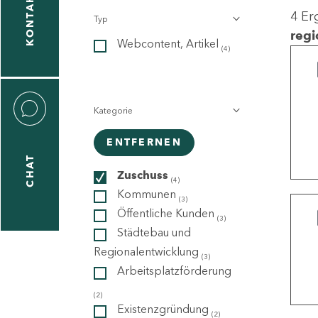
KONTAKT
4 Er
Typ
gen
regi
Webcontent, Artikel
n
(4)
Kategorie
ENTFERNEN
CHAT
icecenter
Zuschuss
(4)
Kommunen
(3)
Öffentliche Kunden
(3)
taktformular
Städtebau und
Regionalentwicklung
(3)
Arbeitsplatzförderung
erportal
(2)
Existenzgründung
(2)