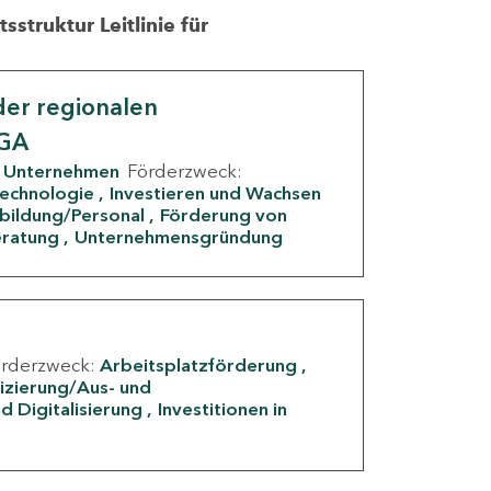
struktur Leitlinie für
er regionalen
IGA
Unternehmen
Förderzweck:
Technologie
Investieren und Wachsen
rbildung/Personal
Förderung von
eratung
Unternehmensgründung
örderzweck:
Arbeitsplatzförderung
fizierung/Aus- und
d Digitalisierung
Investitionen in
g