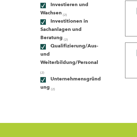
Investieren und
Wachsen
(2)
ndorte
Investitionen in
Sachanlagen und
Beratung
(2)
Qualifizierung/Aus-
und
Weiterbildung/Personal
(2)
Unternehmensgründ
ung
(2)