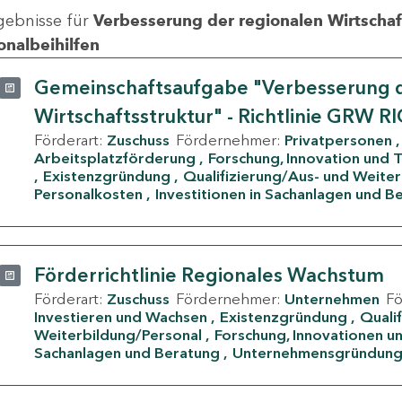
gebnisse für
Verbesserung der regionalen Wirtschafts
onalbeihilfen
Gemeinschaftsaufgabe "Verbesserung d
Wirtschaftsstruktur" - Richtlinie GRW R
Förderart:
Zuschuss
Fördernehmer:
Privatpersonen
Arbeitsplatzförderung
Forschung, Innovation und 
Existenzgründung
Qualifizierung/Aus- und Weite
Personalkosten
Investitionen in Sachanlagen und B
Förderrichtlinie Regionales Wachstum
Förderart:
Zuschuss
Fördernehmer:
Unternehmen
F
Investieren und Wachsen
Existenzgründung
Quali
Weiterbildung/Personal
Forschung, Innovationen un
Sachanlagen und Beratung
Unternehmensgründun