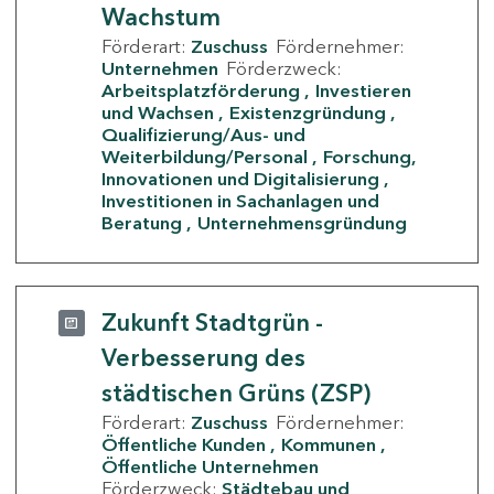
Wachstum
Förderart:
Zuschuss
Fördernehmer:
Unternehmen
Förderzweck:
Arbeitsplatzförderung
Investieren
und Wachsen
Existenzgründung
Qualifizierung/Aus- und
Weiterbildung/Personal
Forschung,
Innovationen und Digitalisierung
Investitionen in Sachanlagen und
Beratung
Unternehmensgründung
Zukunft Stadtgrün -
Verbesserung des
städtischen Grüns (ZSP)
Förderart:
Zuschuss
Fördernehmer:
Öffentliche Kunden
Kommunen
Öffentliche Unternehmen
Förderzweck:
Städtebau und