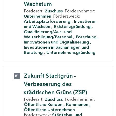
Wachstum
Förderart:
Zuschuss
Fördernehmer:
Unternehmen
Förderzweck:
Arbeitsplatzförderung
Investieren
und Wachsen
Existenzgründung
Qualifizierung/Aus- und
Weiterbildung/Personal
Forschung,
Innovationen und Digitalisierung
Investitionen in Sachanlagen und
Beratung
Unternehmensgründung
Zukunft Stadtgrün -
Verbesserung des
städtischen Grüns (ZSP)
Förderart:
Zuschuss
Fördernehmer:
Öffentliche Kunden
Kommunen
Öffentliche Unternehmen
Förderzweck:
Städtebau und