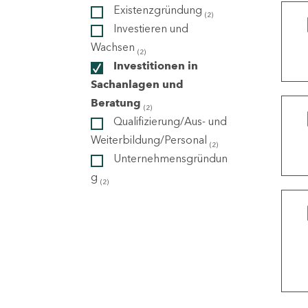
Existenzgründung
(2)
Investieren und
ndorte
Wachsen
(2)
Investitionen in
Sachanlagen und
Beratung
(2)
Qualifizierung/Aus- und
Weiterbildung/Personal
(2)
Unternehmensgründun
g
(2)