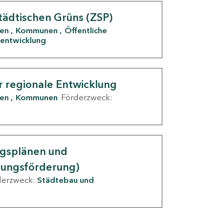
tädtischen Grüns (ZSP)
den
Kommunen
Öffentliche
entwicklung
r regionale Entwicklung
den
Kommunen
Förderzweck:
ngsplänen und
nungsförderung)
derzweck:
Städtebau und