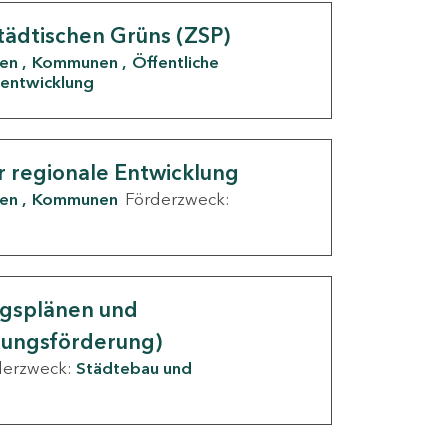
tädtischen Grüns (ZSP)
den
Kommunen
Öffentliche
entwicklung
r regionale Entwicklung
den
Kommunen
Förderzweck:
ngsplänen und
nungsförderung)
derzweck:
Städtebau und