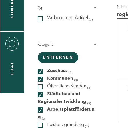
KONTAKT
5 Er
Typ
gen
regi
Webcontent, Artikel
n
(5)
Kategorie
ENTFERNEN
CHAT
icecenter
Zuschuss
(4)
Kommunen
(3)
Öffentliche Kunden
(3)
taktformular
Städtebau und
Regionalentwicklung
(3)
Arbeitsplatzförderun
g
erportal
(2)
Existenzgründung
(2)