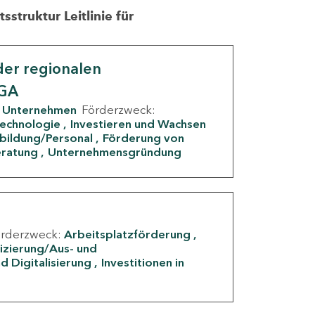
struktur Leitlinie für
er regionalen
IGA
Unternehmen
Förderzweck:
Technologie
Investieren und Wachsen
rbildung/Personal
Förderung von
eratung
Unternehmensgründung
örderzweck:
Arbeitsplatzförderung
fizierung/Aus- und
d Digitalisierung
Investitionen in
g