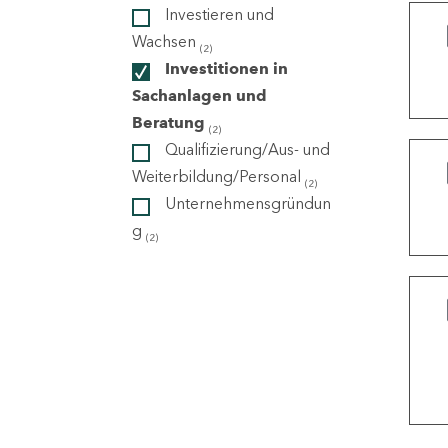
Investieren und
Wachsen
(2)
ndorte
Investitionen in
Sachanlagen und
Beratung
(2)
Qualifizierung/Aus- und
Weiterbildung/Personal
(2)
Unternehmensgründun
g
(2)