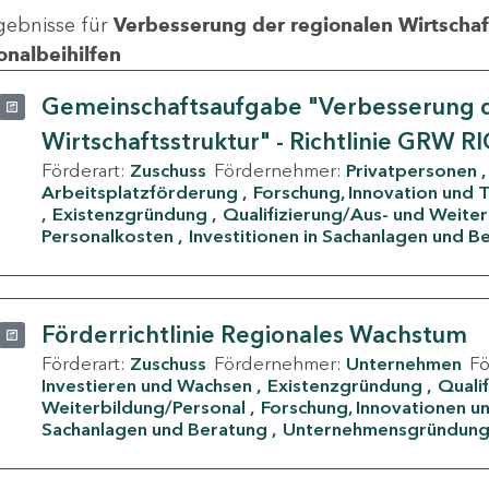
gebnisse für
Verbesserung der regionalen Wirtschafts
onalbeihilfen
Gemeinschaftsaufgabe "Verbesserung d
Wirtschaftsstruktur" - Richtlinie GRW R
Förderart:
Zuschuss
Fördernehmer:
Privatpersonen
Arbeitsplatzförderung
Forschung, Innovation und 
Existenzgründung
Qualifizierung/Aus- und Weite
Personalkosten
Investitionen in Sachanlagen und B
Förderrichtlinie Regionales Wachstum
Förderart:
Zuschuss
Fördernehmer:
Unternehmen
F
Investieren und Wachsen
Existenzgründung
Quali
Weiterbildung/Personal
Forschung, Innovationen un
Sachanlagen und Beratung
Unternehmensgründun