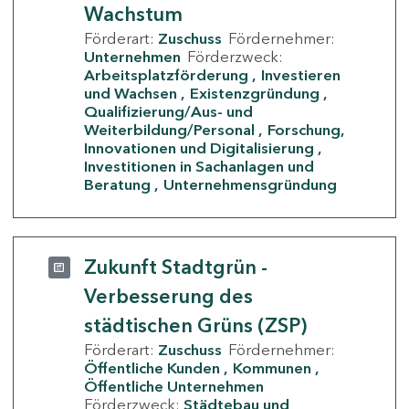
Wachstum
Förderart:
Zuschuss
Fördernehmer:
Unternehmen
Förderzweck:
Arbeitsplatzförderung
Investieren
und Wachsen
Existenzgründung
Qualifizierung/Aus- und
Weiterbildung/Personal
Forschung,
Innovationen und Digitalisierung
Investitionen in Sachanlagen und
Beratung
Unternehmensgründung
Zukunft Stadtgrün -
Verbesserung des
städtischen Grüns (ZSP)
Förderart:
Zuschuss
Fördernehmer:
Öffentliche Kunden
Kommunen
Öffentliche Unternehmen
Förderzweck:
Städtebau und