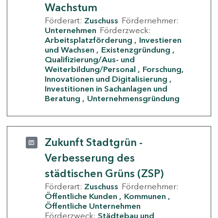
Wachstum
Förderart:
Zuschuss
Fördernehmer:
Unternehmen
Förderzweck:
Arbeitsplatzförderung
Investieren
und Wachsen
Existenzgründung
Qualifizierung/Aus- und
Weiterbildung/Personal
Forschung,
Innovationen und Digitalisierung
Investitionen in Sachanlagen und
Beratung
Unternehmensgründung
Zukunft Stadtgrün -
Verbesserung des
städtischen Grüns (ZSP)
Förderart:
Zuschuss
Fördernehmer:
Öffentliche Kunden
Kommunen
Öffentliche Unternehmen
Förderzweck:
Städtebau und