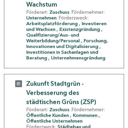
Wachstum
Förderart:
Zuschuss
Fördernehmer:
Unternehmen
Förderzweck:
Arbeitsplatzförderung
Investieren
und Wachsen
Existenzgründung
Qualifizierung/Aus- und
Weiterbildung/Personal
Forschung,
Innovationen und Digitalisierung
Investitionen in Sachanlagen und
Beratung
Unternehmensgründung
Zukunft Stadtgrün -
Verbesserung des
städtischen Grüns (ZSP)
Förderart:
Zuschuss
Fördernehmer:
Öffentliche Kunden
Kommunen
Öffentliche Unternehmen
Förderzweck:
Städtebau und