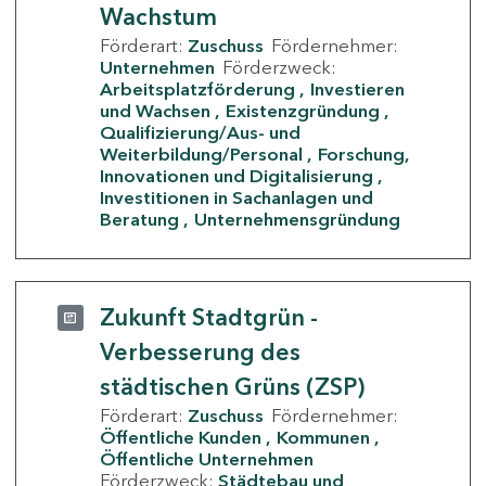
Wachstum
Förderart:
Zuschuss
Fördernehmer:
Unternehmen
Förderzweck:
Arbeitsplatzförderung
Investieren
und Wachsen
Existenzgründung
Qualifizierung/Aus- und
Weiterbildung/Personal
Forschung,
Innovationen und Digitalisierung
Investitionen in Sachanlagen und
Beratung
Unternehmensgründung
Zukunft Stadtgrün -
Verbesserung des
städtischen Grüns (ZSP)
Förderart:
Zuschuss
Fördernehmer:
Öffentliche Kunden
Kommunen
Öffentliche Unternehmen
Förderzweck:
Städtebau und