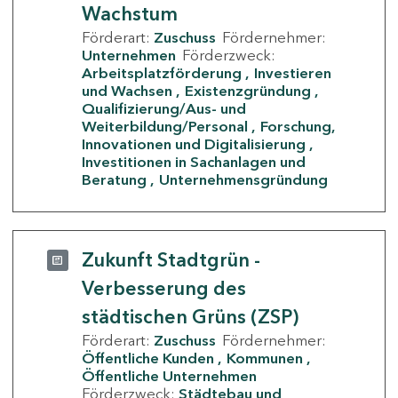
Wachstum
Förderart:
Zuschuss
Fördernehmer:
Unternehmen
Förderzweck:
Arbeitsplatzförderung
Investieren
und Wachsen
Existenzgründung
Qualifizierung/Aus- und
Weiterbildung/Personal
Forschung,
Innovationen und Digitalisierung
Investitionen in Sachanlagen und
Beratung
Unternehmensgründung
Zukunft Stadtgrün -
Verbesserung des
städtischen Grüns (ZSP)
Förderart:
Zuschuss
Fördernehmer:
Öffentliche Kunden
Kommunen
Öffentliche Unternehmen
Förderzweck:
Städtebau und