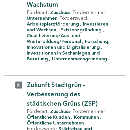
Wachstum
Förderart:
Zuschuss
Fördernehmer:
Unternehmen
Förderzweck:
Arbeitsplatzförderung
Investieren
und Wachsen
Existenzgründung
Qualifizierung/Aus- und
Weiterbildung/Personal
Forschung,
Innovationen und Digitalisierung
Investitionen in Sachanlagen und
Beratung
Unternehmensgründung
Zukunft Stadtgrün -
Verbesserung des
städtischen Grüns (ZSP)
Förderart:
Zuschuss
Fördernehmer:
Öffentliche Kunden
Kommunen
Öffentliche Unternehmen
Förderzweck:
Städtebau und