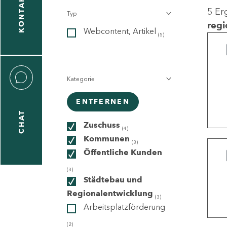
KONTAKT
5 Er
Typ
gen
regi
Webcontent, Artikel
n
(5)
Kategorie
ENTFERNEN
CHAT
icecenter
Zuschuss
(4)
Kommunen
(3)
Öffentliche Kunden
taktformular
(3)
Städtebau und
Regionalentwicklung
(3)
Arbeitsplatzförderung
erportal
(2)