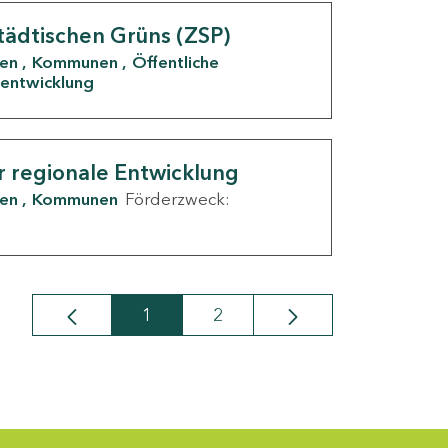
tädtischen Grüns (ZSP)
den
Kommunen
Öffentliche
entwicklung
r regionale Entwicklung
den
Kommunen
Förderzweck:
1
2
Seite
Seite