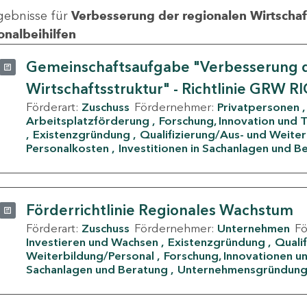
gebnisse für
Verbesserung der regionalen Wirtschafts
onalbeihilfen
Gemeinschaftsaufgabe "Verbesserung d
Wirtschaftsstruktur" - Richtlinie GRW R
Förderart:
Zuschuss
Fördernehmer:
Privatpersonen
Arbeitsplatzförderung
Forschung, Innovation und 
Existenzgründung
Qualifizierung/Aus- und Weite
Personalkosten
Investitionen in Sachanlagen und B
Förderrichtlinie Regionales Wachstum
Förderart:
Zuschuss
Fördernehmer:
Unternehmen
F
Investieren und Wachsen
Existenzgründung
Quali
Weiterbildung/Personal
Forschung, Innovationen un
Sachanlagen und Beratung
Unternehmensgründun