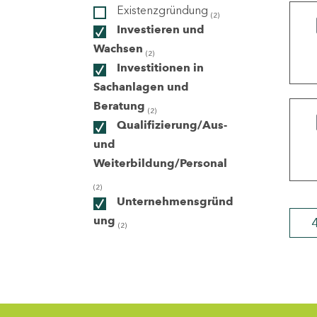
Existenzgründung
(2)
Investieren und
ndorte
Wachsen
(2)
Investitionen in
Sachanlagen und
Beratung
(2)
Qualifizierung/Aus-
und
Weiterbildung/Personal
(2)
Unternehmensgründ
ung
(2)