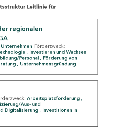
struktur Leitlinie für
er regionalen
IGA
Unternehmen
Förderzweck:
Technologie
Investieren und Wachsen
rbildung/Personal
Förderung von
eratung
Unternehmensgründung
örderzweck:
Arbeitsplatzförderung
fizierung/Aus- und
d Digitalisierung
Investitionen in
g