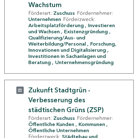
Wachstum
Förderart:
Zuschuss
Fördernehmer:
Unternehmen
Förderzweck:
Arbeitsplatzförderung
Investieren
und Wachsen
Existenzgründung
Qualifizierung/Aus- und
Weiterbildung/Personal
Forschung,
Innovationen und Digitalisierung
Investitionen in Sachanlagen und
Beratung
Unternehmensgründung
Zukunft Stadtgrün -
Verbesserung des
städtischen Grüns (ZSP)
Förderart:
Zuschuss
Fördernehmer:
Öffentliche Kunden
Kommunen
Öffentliche Unternehmen
Förderzweck:
Städtebau und