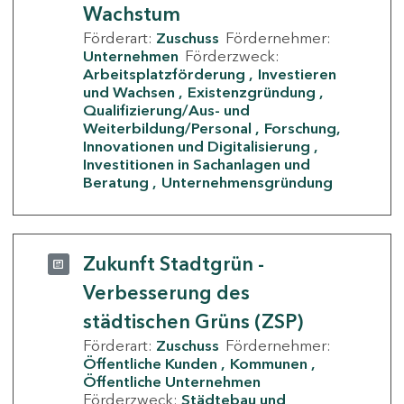
Wachstum
Förderart:
Zuschuss
Fördernehmer:
Unternehmen
Förderzweck:
Arbeitsplatzförderung
Investieren
und Wachsen
Existenzgründung
Qualifizierung/Aus- und
Weiterbildung/Personal
Forschung,
Innovationen und Digitalisierung
Investitionen in Sachanlagen und
Beratung
Unternehmensgründung
Zukunft Stadtgrün -
Verbesserung des
städtischen Grüns (ZSP)
Förderart:
Zuschuss
Fördernehmer:
Öffentliche Kunden
Kommunen
Öffentliche Unternehmen
Förderzweck:
Städtebau und