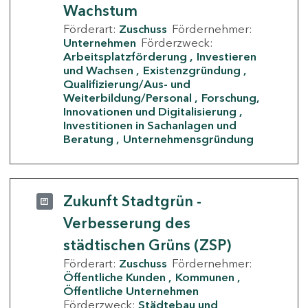
Wachstum
Förderart:
Zuschuss
Fördernehmer:
Unternehmen
Förderzweck:
Arbeitsplatzförderung
Investieren
und Wachsen
Existenzgründung
Qualifizierung/Aus- und
Weiterbildung/Personal
Forschung,
Innovationen und Digitalisierung
Investitionen in Sachanlagen und
Beratung
Unternehmensgründung
Zukunft Stadtgrün -
Verbesserung des
städtischen Grüns (ZSP)
Förderart:
Zuschuss
Fördernehmer:
Öffentliche Kunden
Kommunen
Öffentliche Unternehmen
Förderzweck:
Städtebau und