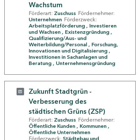
Wachstum
Förderart:
Zuschuss
Fördernehmer:
Unternehmen
Förderzweck:
Arbeitsplatzförderung
Investieren
und Wachsen
Existenzgründung
Qualifizierung/Aus- und
Weiterbildung/Personal
Forschung,
Innovationen und Digitalisierung
Investitionen in Sachanlagen und
Beratung
Unternehmensgründung
Zukunft Stadtgrün -
Verbesserung des
städtischen Grüns (ZSP)
Förderart:
Zuschuss
Fördernehmer:
Öffentliche Kunden
Kommunen
Öffentliche Unternehmen
Förderzweck:
Städtebau und