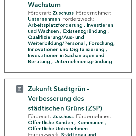
Wachstum
Förderart:
Zuschuss
Fördernehmer:
Unternehmen
Förderzweck:
Arbeitsplatzförderung
Investieren
und Wachsen
Existenzgründung
Qualifizierung/Aus- und
Weiterbildung/Personal
Forschung,
Innovationen und Digitalisierung
Investitionen in Sachanlagen und
Beratung
Unternehmensgründung
Zukunft Stadtgrün -
Verbesserung des
städtischen Grüns (ZSP)
Förderart:
Zuschuss
Fördernehmer:
Öffentliche Kunden
Kommunen
Öffentliche Unternehmen
Förderzweck:
Städtebau und