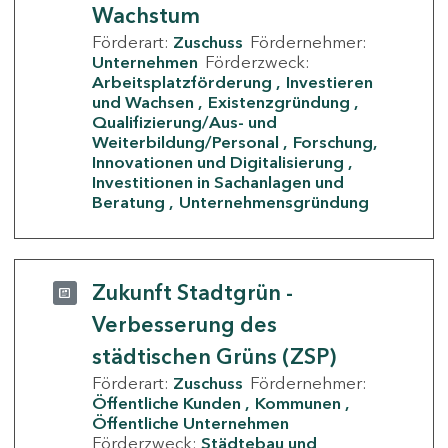
Wachstum
Förderart:
Zuschuss
Fördernehmer:
Unternehmen
Förderzweck:
Arbeitsplatzförderung
Investieren
und Wachsen
Existenzgründung
Qualifizierung/Aus- und
Weiterbildung/Personal
Forschung,
Innovationen und Digitalisierung
Investitionen in Sachanlagen und
Beratung
Unternehmensgründung
Zukunft Stadtgrün -
Verbesserung des
städtischen Grüns (ZSP)
Förderart:
Zuschuss
Fördernehmer:
Öffentliche Kunden
Kommunen
Öffentliche Unternehmen
Förderzweck:
Städtebau und