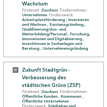
Wachstum
Förderart:
Zuschuss
Fördernehmer:
Unternehmen
Förderzweck:
Arbeitsplatzförderung
Investieren
und Wachsen
Existenzgründung
Qualifizierung/Aus- und
Weiterbildung/Personal
Forschung,
Innovationen und Digitalisierung
Investitionen in Sachanlagen und
Beratung
Unternehmensgründung
Zukunft Stadtgrün -
Verbesserung des
städtischen Grüns (ZSP)
Förderart:
Zuschuss
Fördernehmer:
Öffentliche Kunden
Kommunen
Öffentliche Unternehmen
Förderzweck:
Städtebau und