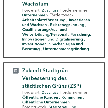
Wachstum
Förderart:
Zuschuss
Fördernehmer:
Unternehmen
Förderzweck:
Arbeitsplatzförderung
Investieren
und Wachsen
Existenzgründung
Qualifizierung/Aus- und
Weiterbildung/Personal
Forschung,
Innovationen und Digitalisierung
Investitionen in Sachanlagen und
Beratung
Unternehmensgründung
Zukunft Stadtgrün -
Verbesserung des
städtischen Grüns (ZSP)
Förderart:
Zuschuss
Fördernehmer:
Öffentliche Kunden
Kommunen
Öffentliche Unternehmen
Förderzweck:
Städtebau und