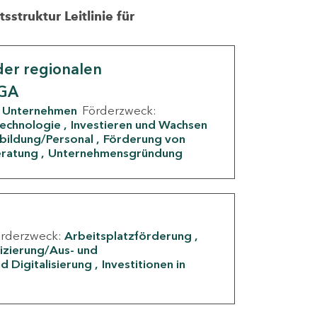
struktur Leitlinie für
er regionalen
IGA
Unternehmen
Förderzweck:
Technologie
Investieren und Wachsen
rbildung/Personal
Förderung von
eratung
Unternehmensgründung
örderzweck:
Arbeitsplatzförderung
fizierung/Aus- und
d Digitalisierung
Investitionen in
g