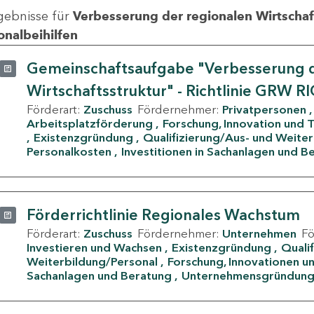
gebnisse für
Verbesserung der regionalen Wirtschafts
onalbeihilfen
Gemeinschaftsaufgabe "Verbesserung d
Wirtschaftsstruktur" - Richtlinie GRW R
Förderart:
Zuschuss
Fördernehmer:
Privatpersonen
Arbeitsplatzförderung
Forschung, Innovation und 
Existenzgründung
Qualifizierung/Aus- und Weite
Personalkosten
Investitionen in Sachanlagen und B
Förderrichtlinie Regionales Wachstum
Förderart:
Zuschuss
Fördernehmer:
Unternehmen
F
Investieren und Wachsen
Existenzgründung
Quali
Weiterbildung/Personal
Forschung, Innovationen un
Sachanlagen und Beratung
Unternehmensgründun