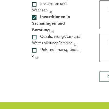
Investieren und
Wachsen
(2)
ndorte
Investitionen in
Sachanlagen und
Beratung
(2)
Qualifizierung/Aus- und
Weiterbildung/Personal
(2)
Unternehmensgründun
g
(2)