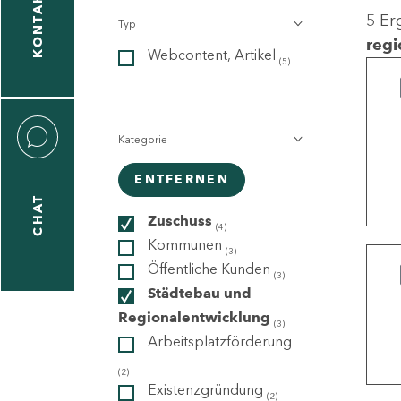
KONTAKT
5 Er
Typ
gen
regi
Webcontent, Artikel
n
(5)
Kategorie
ENTFERNEN
CHAT
icecenter
Zuschuss
(4)
Kommunen
(3)
Öffentliche Kunden
(3)
taktformular
Städtebau und
Regionalentwicklung
(3)
Arbeitsplatzförderung
erportal
(2)
Existenzgründung
(2)