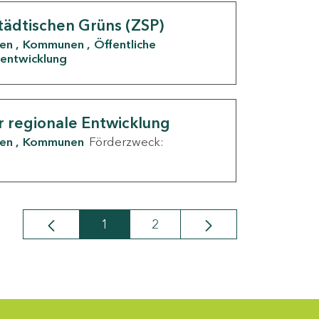
tädtischen Grüns (ZSP)
den
Kommunen
Öffentliche
entwicklung
r regionale Entwicklung
den
Kommunen
Förderzweck:
1
2
Seite
Seite