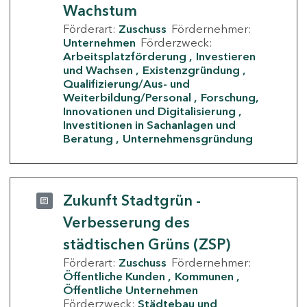
Wachstum
Förderart:
Zuschuss
Fördernehmer:
Unternehmen
Förderzweck:
Arbeitsplatzförderung
Investieren
und Wachsen
Existenzgründung
Qualifizierung/Aus- und
Weiterbildung/Personal
Forschung,
Innovationen und Digitalisierung
Investitionen in Sachanlagen und
Beratung
Unternehmensgründung
Zukunft Stadtgrün -
Verbesserung des
städtischen Grüns (ZSP)
Förderart:
Zuschuss
Fördernehmer:
Öffentliche Kunden
Kommunen
Öffentliche Unternehmen
Förderzweck:
Städtebau und