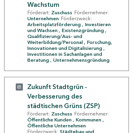
Wachstum
Förderart:
Zuschuss
Fördernehmer:
Unternehmen
Förderzweck:
Arbeitsplatzförderung
Investieren
und Wachsen
Existenzgründung
Qualifizierung/Aus- und
Weiterbildung/Personal
Forschung,
Innovationen und Digitalisierung
Investitionen in Sachanlagen und
Beratung
Unternehmensgründung
Zukunft Stadtgrün -
Verbesserung des
städtischen Grüns (ZSP)
Förderart:
Zuschuss
Fördernehmer:
Öffentliche Kunden
Kommunen
Öffentliche Unternehmen
Förderzweck:
Städtebau und