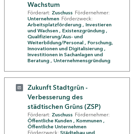
Wachstum
Förderart:
Zuschuss
Fördernehmer:
Unternehmen
Förderzweck:
Arbeitsplatzförderung
Investieren
und Wachsen
Existenzgründung
Qualifizierung/Aus- und
Weiterbildung/Personal
Forschung,
Innovationen und Digitalisierung
Investitionen in Sachanlagen und
Beratung
Unternehmensgründung
Zukunft Stadtgrün -
Verbesserung des
städtischen Grüns (ZSP)
Förderart:
Zuschuss
Fördernehmer:
Öffentliche Kunden
Kommunen
Öffentliche Unternehmen
Förderzweck:
Städtebau und