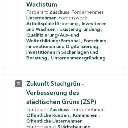
Wachstum
Förderart:
Zuschuss
Fördernehmer:
Unternehmen
Förderzweck:
Arbeitsplatzförderung
Investieren
und Wachsen
Existenzgründung
Qualifizierung/Aus- und
Weiterbildung/Personal
Forschung,
Innovationen und Digitalisierung
Investitionen in Sachanlagen und
Beratung
Unternehmensgründung
Zukunft Stadtgrün -
Verbesserung des
städtischen Grüns (ZSP)
Förderart:
Zuschuss
Fördernehmer:
Öffentliche Kunden
Kommunen
Öffentliche Unternehmen
Förderzweck:
Städtebau und