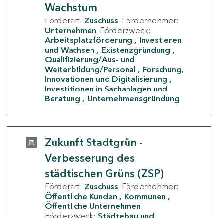
Wachstum
Förderart:
Zuschuss
Fördernehmer:
Unternehmen
Förderzweck:
Arbeitsplatzförderung
Investieren
und Wachsen
Existenzgründung
Qualifizierung/Aus- und
Weiterbildung/Personal
Forschung,
Innovationen und Digitalisierung
Investitionen in Sachanlagen und
Beratung
Unternehmensgründung
Zukunft Stadtgrün -
Verbesserung des
städtischen Grüns (ZSP)
Förderart:
Zuschuss
Fördernehmer:
Öffentliche Kunden
Kommunen
Öffentliche Unternehmen
Förderzweck:
Städtebau und