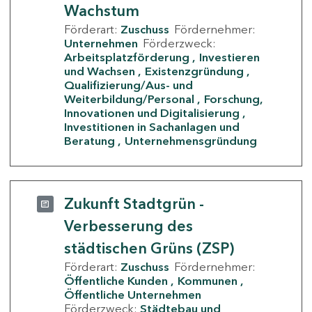
Wachstum
Förderart:
Zuschuss
Fördernehmer:
Unternehmen
Förderzweck:
Arbeitsplatzförderung
Investieren
und Wachsen
Existenzgründung
Qualifizierung/Aus- und
Weiterbildung/Personal
Forschung,
Innovationen und Digitalisierung
Investitionen in Sachanlagen und
Beratung
Unternehmensgründung
Zukunft Stadtgrün -
Verbesserung des
städtischen Grüns (ZSP)
Förderart:
Zuschuss
Fördernehmer:
Öffentliche Kunden
Kommunen
Öffentliche Unternehmen
Förderzweck:
Städtebau und