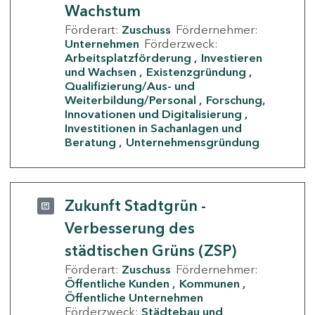
Wachstum
Förderart:
Zuschuss
Fördernehmer:
Unternehmen
Förderzweck:
Arbeitsplatzförderung
Investieren
und Wachsen
Existenzgründung
Qualifizierung/Aus- und
Weiterbildung/Personal
Forschung,
Innovationen und Digitalisierung
Investitionen in Sachanlagen und
Beratung
Unternehmensgründung
Zukunft Stadtgrün -
Verbesserung des
städtischen Grüns (ZSP)
Förderart:
Zuschuss
Fördernehmer:
Öffentliche Kunden
Kommunen
Öffentliche Unternehmen
Förderzweck:
Städtebau und