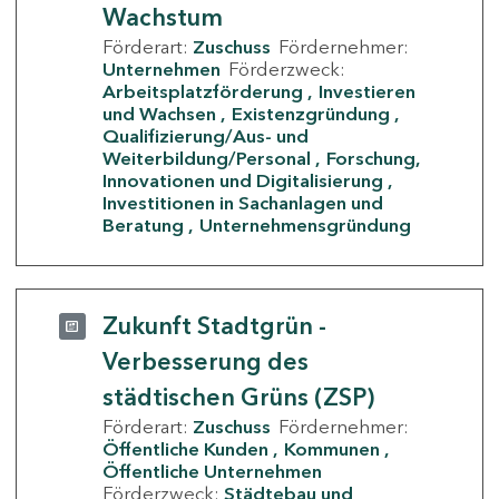
Wachstum
Förderart:
Zuschuss
Fördernehmer:
Unternehmen
Förderzweck:
Arbeitsplatzförderung
Investieren
und Wachsen
Existenzgründung
Qualifizierung/Aus- und
Weiterbildung/Personal
Forschung,
Innovationen und Digitalisierung
Investitionen in Sachanlagen und
Beratung
Unternehmensgründung
Zukunft Stadtgrün -
Verbesserung des
städtischen Grüns (ZSP)
Förderart:
Zuschuss
Fördernehmer:
Öffentliche Kunden
Kommunen
Öffentliche Unternehmen
Förderzweck:
Städtebau und